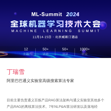
12
50+
50+
1000+
主题
讲师
演讲
听众
丁瑞雪
阿里巴巴通义实验室高级搜索算法专家
目前主要负责通义百炼产品RAG算法架构与通义实验室其他多个
产品RAG的离线算法技术。7年NLP&AI算法研发以及落地经