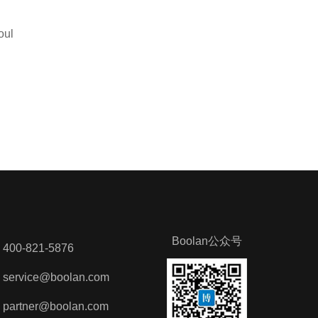
ul
Boolan公众号
0-821-5876
vice@boolan.com
tner@boolan.com