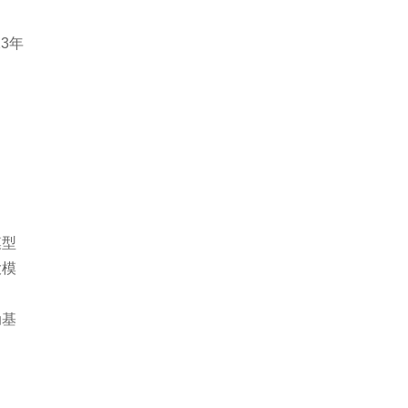
3年
迭
模型
大模
动基