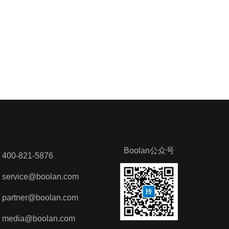
Boolan公众号
0-821-5876
vice@boolan.com
tner@boolan.com
dia@boolan.com